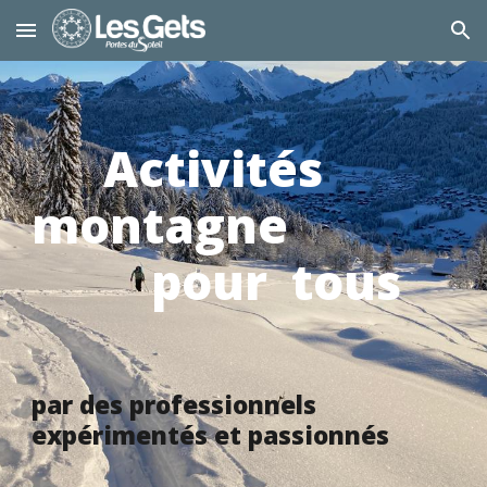
Skip to main content
Skip to navigation
Activités
montagne
pour tous
par des professionnels
expérimentés et passionnés